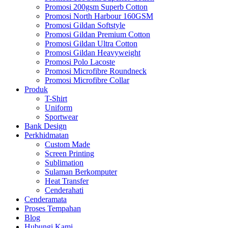
Promosi 200gsm Superb Cotton
Promosi North Harbour 160GSM
Promosi Gildan Softstyle
Promosi Gildan Premium Cotton
Promosi Gildan Ultra Cotton
Promosi Gildan Heavyweight
Promosi Polo Lacoste
Promosi Microfibre Roundneck
Promosi Microfibre Collar
Produk
T-Shirt
Uniform
Sportwear
Bank Design
Perkhidmatan
Custom Made
Screen Printing
Sublimation
Sulaman Berkomputer
Heat Transfer
Cenderahati
Cenderamata
Proses Tempahan
Blog
Hubungi Kami