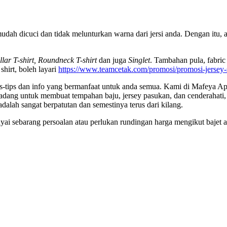
mudah dicuci dan tidak melunturkan warna dari jersi anda. Dengan itu, 
llar T-shirt, Roundneck T-shirt
dan juga
Singlet
. Tambahan pula, fabric
shirt, boleh layari
https://www.teamcetak.com/promosi/promosi-jersey-
tips-tips dan info yang bermanfaat untuk anda semua. Kami di Mafey
cadang untuk membuat tempahan baju, jersey pasukan, dan cenderahati, 
lah sangat berpatutan dan semestinya terus dari kilang.
yai sebarang persoalan atau perlukan rundingan harga mengikut bajet