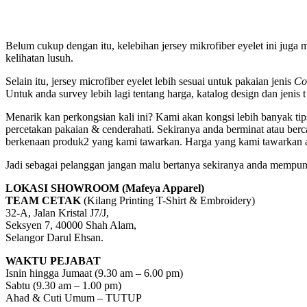
Belum cukup dengan itu, kelebihan jersey mikrofiber eyelet ini juga 
kelihatan lusuh.
Selain itu, jersey microfiber eyelet lebih sesuai untuk pakaian jenis
Co
Untuk anda survey lebih lagi tentang harga, katalog design dan jenis t 
Menarik kan perkongsian kali ini? Kami akan kongsi lebih banyak 
percetakan pakaian & cenderahati. Sekiranya anda berminat atau ber
berkenaan produk2 yang kami tawarkan. Harga yang kami tawarkan ada
Jadi sebagai pelanggan jangan malu bertanya sekiranya anda mempun
LOKASI SHOWROOM (Mafeya Apparel)
TEAM CETAK
(Kilang Printing T-Shirt & Embroidery)
32-A, Jalan Kristal J7/J,
Seksyen 7, 40000 Shah Alam,
Selangor Darul Ehsan.
WAKTU PEJABAT
Isnin hingga Jumaat (9.30 am – 6.00 pm)
Sabtu (9.30 am – 1.00 pm)
Ahad & Cuti Umum – TUTUP