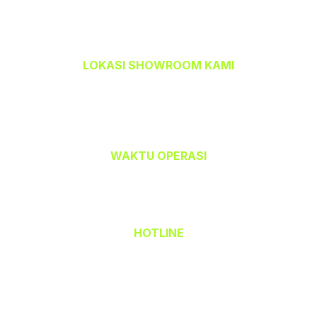
LOKASI SHOWROOM KAMI
TEMPAHBAJU.COM @ TEAM CETAK
32-A, Jalan Kristal J7/J,
Seksyen 7, 40000 Shah Alam,
Selangor Darul Ehsan.
WAKTU OPERASI
Isnin hingga Jumaat (9.00 am – 6.00 pm)
Sabtu (9.00 am – 1.00 pm)
Ahad & Cuti Umum – TUTUP
HOTLINE
(Office) 03 - 5523 6690