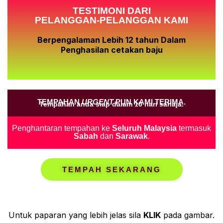
TESTIMONI DARI
PELANGGAN-PELANGGAN KAMI
Berpengalaman Lebih 12 tahun Dalam
Penghasilan cetakan baju
TEMPAHAN
URGENT
PUN KAMI TERIMA.
Tempahan anda siap dalam 10 hari sahaja.
Penghantaran tempahan ke
Seluruh Malaysia
termasuk
Sabah
dan
Sarawak
.
TEMPAH SEKARANG
Untuk paparan yang lebih jelas sila
KLIK
pada gambar.