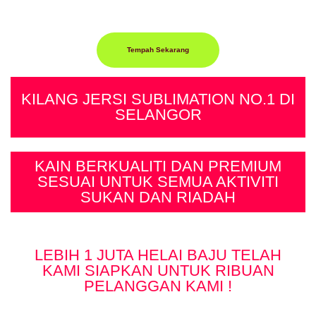
Tempah Sekarang
KILANG JERSI SUBLIMATION NO.1 DI
SELANGOR
KAIN BERKUALITI DAN PREMIUM
SESUAI UNTUK SEMUA AKTIVITI
SUKAN DAN RIADAH
LEBIH 1 JUTA HELAI BAJU TELAH
KAMI SIAPKAN UNTUK RIBUAN
PELANGGAN KAMI !