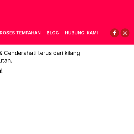
ROSES TEMPAHAN
BLOG
HUBUNGI KAMI
Cenderahati terus dari kilang
utan.
!