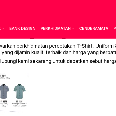
K
BANK DESIGN
PERKHIDMATAN
CENDERAMATA
P
OREN_VOL.21_PAGE-0131
rkan perkhidmatan percetakan T-Shirt, Uniform & 
 yang dijamin kualiti terbaik dan harga yang berpat
Hubungi kami sekarang untuk dapatkan sebut harga