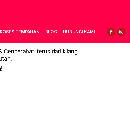
ROSES TEMPAHAN
BLOG
HUBUNGI KAMI
Cenderahati terus dari kilang
utan.
!