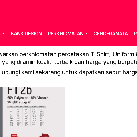
K
BANK DESIGN
PERKHIDMATAN
CENDERAMATA
P
OREN_VOL.19-128
rkan perkhidmatan percetakan T-Shirt, Uniform & 
 yang dijamin kualiti terbaik dan harga yang berpat
Hubungi kami sekarang untuk dapatkan sebut harga