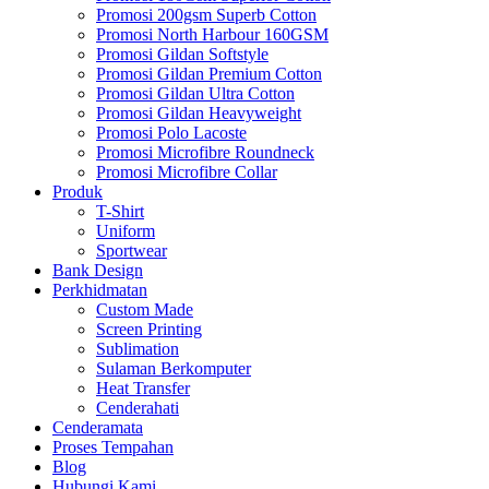
Promosi 200gsm Superb Cotton
Promosi North Harbour 160GSM
Promosi Gildan Softstyle
Promosi Gildan Premium Cotton
Promosi Gildan Ultra Cotton
Promosi Gildan Heavyweight
Promosi Polo Lacoste
Promosi Microfibre Roundneck
Promosi Microfibre Collar
Produk
T-Shirt
Uniform
Sportwear
Bank Design
Perkhidmatan
Custom Made
Screen Printing
Sublimation
Sulaman Berkomputer
Heat Transfer
Cenderahati
Cenderamata
Proses Tempahan
Blog
Hubungi Kami