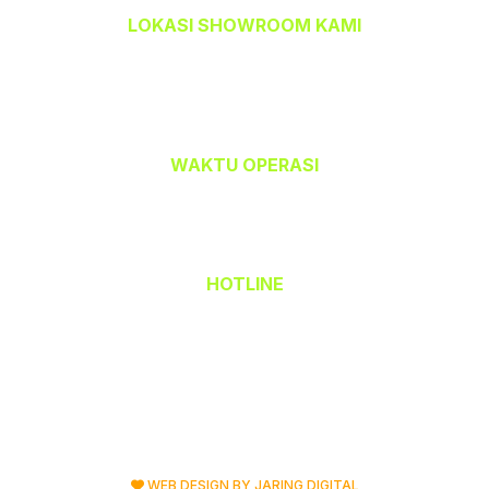
LOKASI SHOWROOM KAMI
TEMPAHBAJU.COM @ TEAM CETAK
32-A, Jalan Kristal J7/J,
Seksyen 7, 40000 Shah Alam,
Selangor Darul Ehsan.
WAKTU OPERASI
Isnin hingga Jumaat (9.00 am – 6.00 pm)
Sabtu (9.00 am – 1.00 pm)
Ahad & Cuti Umum – TUTUP
HOTLINE
(Office) 03 - 5523 6690
Hak Cipta Terpelihara © 2026 TempahBaju.com
Dimiliki oleh Mafeya Sdn Bhd
WEB DESIGN BY JARING DIGITAL