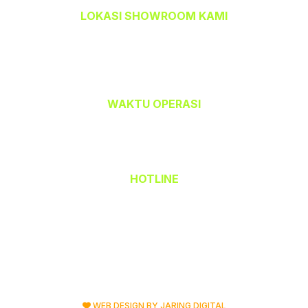
LOKASI SHOWROOM KAMI
TEMPAHBAJU.COM @ TEAM CETAK
32-A, Jalan Kristal J7/J,
Seksyen 7, 40000 Shah Alam,
Selangor Darul Ehsan.
WAKTU OPERASI
Isnin hingga Jumaat (9.00 am – 6.00 pm)
Sabtu (9.00 am – 1.00 pm)
Ahad & Cuti Umum – TUTUP
HOTLINE
(Office) 03 - 5523 6690
Hak Cipta Terpelihara © 2026 TempahBaju.com
Dimiliki oleh Mafeya Sdn Bhd
WEB DESIGN BY JARING DIGITAL