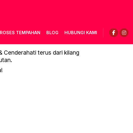
ROSES TEMPAHAN
BLOG
HUBUNGI KAMI
Cenderahati terus dari kilang
utan.
!