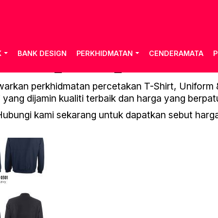
K
BANK DESIGN
PERKHIDMATAN
CENDERAMATA
P
OREN_VOL.21_PAGE-0148
rkan perkhidmatan percetakan T-Shirt, Uniform & 
 yang dijamin kualiti terbaik dan harga yang berpat
Hubungi kami sekarang untuk dapatkan sebut harga