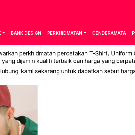
K
BANK DESIGN
PERKHIDMATAN
CENDERAMATA
P
Y-BASIC-T-SHIRT-23-25_P
rkan perkhidmatan percetakan T-Shirt, Uniform & 
 yang dijamin kualiti terbaik dan harga yang berpat
Hubungi kami sekarang untuk dapatkan sebut harga