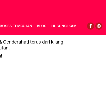
ROSES TEMPAHAN
BLOG
HUBUNGI KAMI
AGE-0044
Cenderahati terus dari kilang
utan.
!