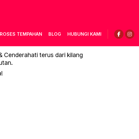
ROSES TEMPAHAN
BLOG
HUBUNGI KAMI
AGE-0028
Cenderahati terus dari kilang
utan.
!