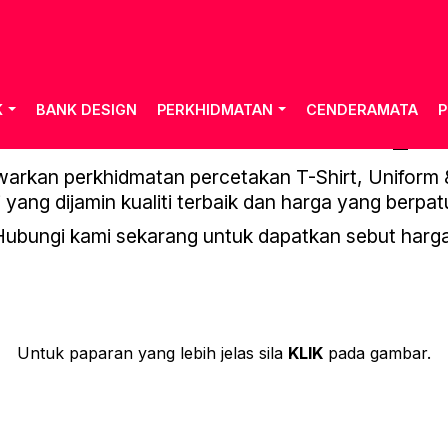
K
BANK DESIGN
PERKHIDMATAN
CENDERAMATA
P
Y-BASIC-T-SHIRT-23-25_P
rkan perkhidmatan percetakan T-Shirt, Uniform & 
 yang dijamin kualiti terbaik dan harga yang berpat
Hubungi kami sekarang untuk dapatkan sebut harga
Untuk paparan yang lebih jelas sila
KLIK
pada gambar.