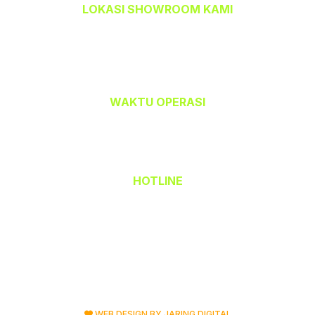
LOKASI SHOWROOM KAMI
TEMPAHBAJU.COM @ TEAM CETAK
32-A, Jalan Kristal J7/J,
Seksyen 7, 40000 Shah Alam,
Selangor Darul Ehsan.
WAKTU OPERASI
Isnin hingga Jumaat (9.00 am – 6.00 pm)
Sabtu (9.00 am – 1.00 pm)
Ahad & Cuti Umum – TUTUP
HOTLINE
(Office) 03 - 5523 6690
Hak Cipta Terpelihara © 2026 TempahBaju.com
Dimiliki oleh Mafeya Sdn Bhd
WEB DESIGN BY JARING DIGITAL