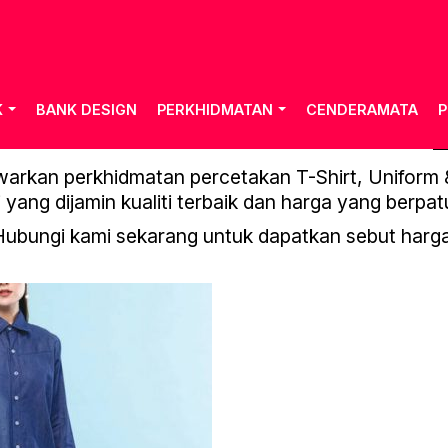
K
BANK DESIGN
PERKHIDMATAN
CENDERAMATA
P
TILE BUYER’S GUIDE 21-22
rkan perkhidmatan percetakan T-Shirt, Uniform & 
 yang dijamin kualiti terbaik dan harga yang berpat
Hubungi kami sekarang untuk dapatkan sebut harga