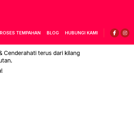
ROSES TEMPAHAN
BLOG
HUBUNGI KAMI
_PAGE-0156
Cenderahati terus dari kilang
utan.
!