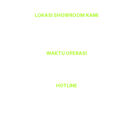
LOKASI SHOWROOM KAMI
TEMPAHBAJU.COM @ TEAM CETAK
32-A, Jalan Kristal J7/J,
Seksyen 7, 40000 Shah Alam,
Selangor Darul Ehsan.
WAKTU OPERASI
Isnin hingga Jumaat (9.00 am – 6.00 pm)
Sabtu (9.00 am – 1.00 pm)
Ahad & Cuti Umum – TUTUP
HOTLINE
(Office) 03 - 5523 6690
Hak Cipta Terpelihara © 2026 TempahBaju.com
Dimiliki oleh Mafeya Sdn Bhd