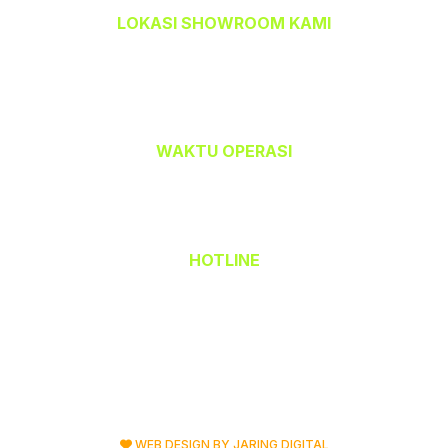
LOKASI SHOWROOM KAMI
TEMPAHBAJU.COM @ TEAM CETAK
32-A, Jalan Kristal J7/J,
Seksyen 7, 40000 Shah Alam,
Selangor Darul Ehsan.
WAKTU OPERASI
Isnin hingga Jumaat (9.00 am – 6.00 pm)
Sabtu (9.00 am – 1.00 pm)
Ahad & Cuti Umum – TUTUP
HOTLINE
(Office) 03 - 5523 6690
Hak Cipta Terpelihara © 2026 TempahBaju.com
Dimiliki oleh Mafeya Sdn Bhd
WEB DESIGN BY JARING DIGITAL