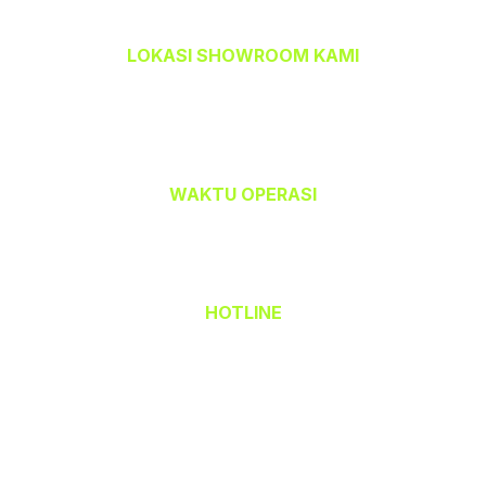
LOKASI SHOWROOM KAMI
TEMPAHBAJU.COM @ TEAM CETAK
32-A, Jalan Kristal J7/J,
Seksyen 7, 40000 Shah Alam,
Selangor Darul Ehsan.
WAKTU OPERASI
Isnin hingga Jumaat (9.00 am – 6.00 pm)
Sabtu (9.00 am – 1.00 pm)
Ahad & Cuti Umum – TUTUP
HOTLINE
(Office) 03 - 5523 6690
Hak Cipta Terpelihara © 2026 TempahBaju.com
Dimiliki oleh Mafeya Sdn Bhd