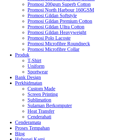
Promosi 200gsm Superb Cotton
Promosi North Harbour 160GSM
Promosi Gildan Softstyle
Promosi Gildan Premium Cotton
Promosi Gildan Ultra Cotton
Promosi Gildan Heavyweight
Promosi Polo Lacoste
Promosi Microfibre Roundneck
Promosi Microfibre Collar
Produk
T-Shirt
Uniform
Sportwear
Bank Design
Perkhidmatan
Custom Made
Screen Printing
Sublimation
Sulaman Berkomputer
Heat Transfer
Cenderahati
Cenderamata
Proses Tempahan
Blog
Hubungi Kami