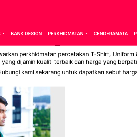
K
BANK DESIGN
PERKHIDMATAN
CENDERAMATA
P
OREN_VOL.19-80
rkan perkhidmatan percetakan T-Shirt, Uniform & 
 yang dijamin kualiti terbaik dan harga yang berpat
Hubungi kami sekarang untuk dapatkan sebut harga