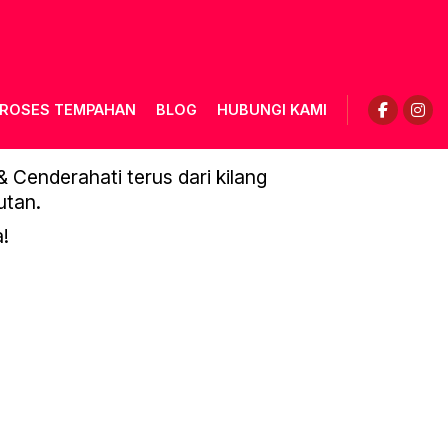
ROSES TEMPAHAN
BLOG
HUBUNGI KAMI
Cenderahati terus dari kilang
utan.
!