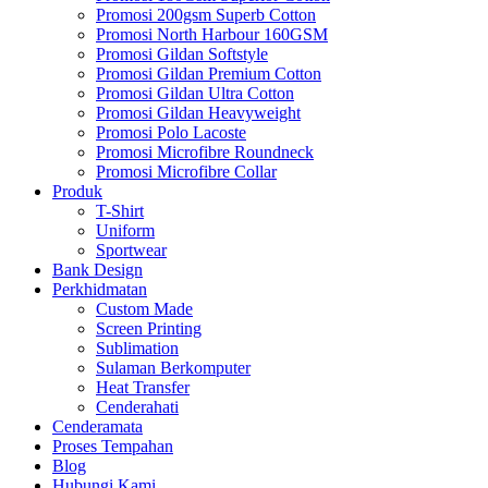
Promosi 200gsm Superb Cotton
Promosi North Harbour 160GSM
Promosi Gildan Softstyle
Promosi Gildan Premium Cotton
Promosi Gildan Ultra Cotton
Promosi Gildan Heavyweight
Promosi Polo Lacoste
Promosi Microfibre Roundneck
Promosi Microfibre Collar
Produk
T-Shirt
Uniform
Sportwear
Bank Design
Perkhidmatan
Custom Made
Screen Printing
Sublimation
Sulaman Berkomputer
Heat Transfer
Cenderahati
Cenderamata
Proses Tempahan
Blog
Hubungi Kami