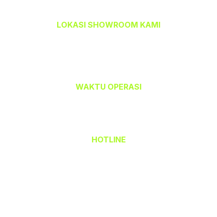
LOKASI SHOWROOM KAMI
TEMPAHBAJU.COM @ TEAM CETAK
32-A, Jalan Kristal J7/J,
Seksyen 7, 40000 Shah Alam,
Selangor Darul Ehsan.
WAKTU OPERASI
Isnin hingga Jumaat (9.00 am – 6.00 pm)
Sabtu (9.00 am – 1.00 pm)
Ahad & Cuti Umum – TUTUP
HOTLINE
(Office) 03 - 5523 6690
Hak Cipta Terpelihara © 2026 TempahBaju.com
Dimiliki oleh Mafeya Sdn Bhd