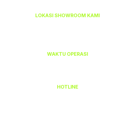
LOKASI SHOWROOM KAMI
TEMPAHBAJU.COM @ TEAM CETAK
32-A, Jalan Kristal J7/J,
Seksyen 7, 40000 Shah Alam,
Selangor Darul Ehsan.
WAKTU OPERASI
Isnin hingga Jumaat (9.00 am – 6.00 pm)
Sabtu (9.00 am – 1.00 pm)
Ahad & Cuti Umum – TUTUP
HOTLINE
(Office) 03 - 5523 6690
Hak Cipta Terpelihara © 2026 TempahBaju.com
Dimiliki oleh Mafeya Sdn Bhd