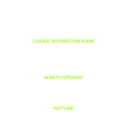
LOKASI SHOWROOM KAMI
TEMPAHBAJU.COM @ TEAM CETAK
32-A, Jalan Kristal J7/J,
Seksyen 7, 40000 Shah Alam,
Selangor Darul Ehsan.
WAKTU OPERASI
Isnin hingga Jumaat (9.00 am – 6.00 pm)
Sabtu (9.00 am – 1.00 pm)
Ahad & Cuti Umum – TUTUP
HOTLINE
(Office) 03 - 5523 6690