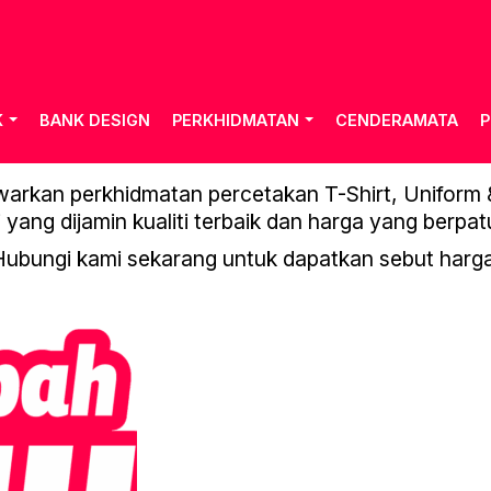
K
BANK DESIGN
PERKHIDMATAN
CENDERAMATA
P
TEMPAH BAJU-01
rkan perkhidmatan percetakan T-Shirt, Uniform & 
 yang dijamin kualiti terbaik dan harga yang berpat
Hubungi kami sekarang untuk dapatkan sebut harga