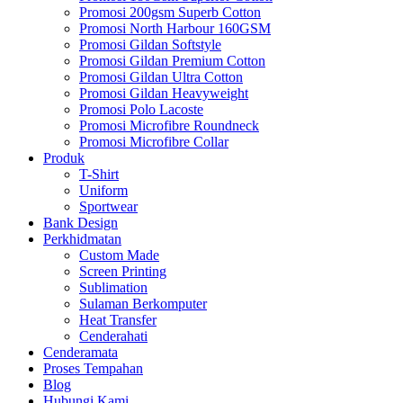
Promosi 200gsm Superb Cotton
Promosi North Harbour 160GSM
Promosi Gildan Softstyle
Promosi Gildan Premium Cotton
Promosi Gildan Ultra Cotton
Promosi Gildan Heavyweight
Promosi Polo Lacoste
Promosi Microfibre Roundneck
Promosi Microfibre Collar
Produk
T-Shirt
Uniform
Sportwear
Bank Design
Perkhidmatan
Custom Made
Screen Printing
Sublimation
Sulaman Berkomputer
Heat Transfer
Cenderahati
Cenderamata
Proses Tempahan
Blog
Hubungi Kami