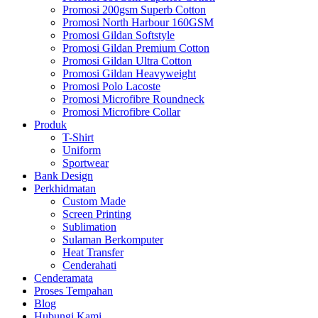
Promosi 200gsm Superb Cotton
Promosi North Harbour 160GSM
Promosi Gildan Softstyle
Promosi Gildan Premium Cotton
Promosi Gildan Ultra Cotton
Promosi Gildan Heavyweight
Promosi Polo Lacoste
Promosi Microfibre Roundneck
Promosi Microfibre Collar
Produk
T-Shirt
Uniform
Sportwear
Bank Design
Perkhidmatan
Custom Made
Screen Printing
Sublimation
Sulaman Berkomputer
Heat Transfer
Cenderahati
Cenderamata
Proses Tempahan
Blog
Hubungi Kami