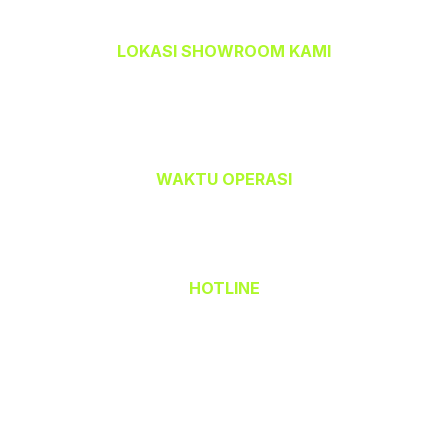
LOKASI SHOWROOM KAMI
TEMPAHBAJU.COM @ TEAM CETAK
32-A, Jalan Kristal J7/J,
Seksyen 7, 40000 Shah Alam,
Selangor Darul Ehsan.
WAKTU OPERASI
Isnin hingga Jumaat (9.00 am – 6.00 pm)
Sabtu (9.00 am – 1.00 pm)
Ahad & Cuti Umum – TUTUP
HOTLINE
(Office) 03 - 5523 6690
Hak Cipta Terpelihara © 2026 TempahBaju.com
Dimiliki oleh Mafeya Sdn Bhd