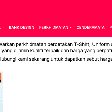
K
BANK DESIGN
PERKHIDMATAN
CENDERAMATA
P
THUMBNAIL CT51
rkan perkhidmatan percetakan T-Shirt, Uniform & 
 yang dijamin kualiti terbaik dan harga yang berpat
Hubungi kami sekarang untuk dapatkan sebut harga