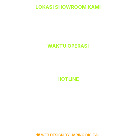
LOKASI SHOWROOM KAMI
TEMPAHBAJU.COM @ TEAM CETAK
32-A, Jalan Kristal J7/J,
Seksyen 7, 40000 Shah Alam,
Selangor Darul Ehsan.
WAKTU OPERASI
Isnin hingga Jumaat (9.00 am – 6.00 pm)
Sabtu (9.00 am – 1.00 pm)
Ahad & Cuti Umum – TUTUP
HOTLINE
(Office) 03 - 5523 6690
Hak Cipta Terpelihara © 2026 TempahBaju.com
Dimiliki oleh Mafeya Sdn Bhd
WEB DESIGN BY JARING DIGITAL