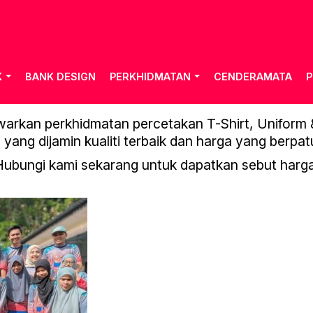
K
BANK DESIGN
PERKHIDMATAN
CENDERAMATA
P
GAMBAR CUSTOMER-1
rkan perkhidmatan percetakan T-Shirt, Uniform & 
 yang dijamin kualiti terbaik dan harga yang berpat
Hubungi kami sekarang untuk dapatkan sebut harga