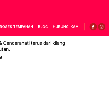
ROSES TEMPAHAN
BLOG
HUBUNGI KAMI
Cenderahati terus dari kilang
utan.
!