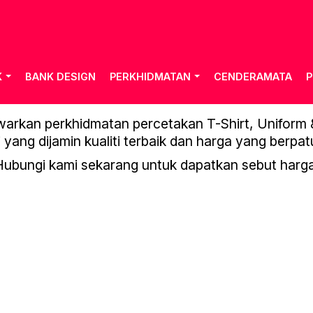
K
BANK DESIGN
PERKHIDMATAN
CENDERAMATA
P
TRAVELLING BAG
rkan perkhidmatan percetakan T-Shirt, Uniform & 
 yang dijamin kualiti terbaik dan harga yang berpat
Hubungi kami sekarang untuk dapatkan sebut harga