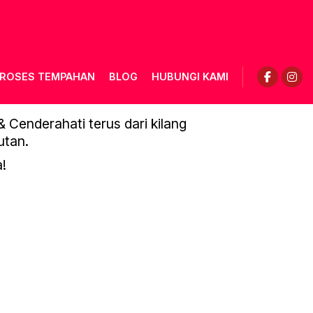
ROSES TEMPAHAN
BLOG
HUBUNGI KAMI
Cenderahati terus dari kilang
utan.
!