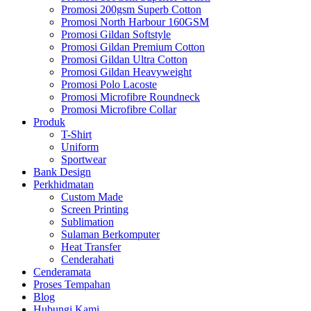
Promosi 200gsm Superb Cotton
Promosi North Harbour 160GSM
Promosi Gildan Softstyle
Promosi Gildan Premium Cotton
Promosi Gildan Ultra Cotton
Promosi Gildan Heavyweight
Promosi Polo Lacoste
Promosi Microfibre Roundneck
Promosi Microfibre Collar
Produk
T-Shirt
Uniform
Sportwear
Bank Design
Perkhidmatan
Custom Made
Screen Printing
Sublimation
Sulaman Berkomputer
Heat Transfer
Cenderahati
Cenderamata
Proses Tempahan
Blog
Hubungi Kami