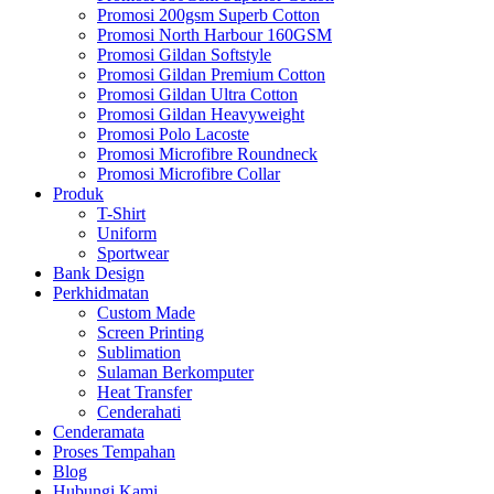
Promosi 200gsm Superb Cotton
Promosi North Harbour 160GSM
Promosi Gildan Softstyle
Promosi Gildan Premium Cotton
Promosi Gildan Ultra Cotton
Promosi Gildan Heavyweight
Promosi Polo Lacoste
Promosi Microfibre Roundneck
Promosi Microfibre Collar
Produk
T-Shirt
Uniform
Sportwear
Bank Design
Perkhidmatan
Custom Made
Screen Printing
Sublimation
Sulaman Berkomputer
Heat Transfer
Cenderahati
Cenderamata
Proses Tempahan
Blog
Hubungi Kami