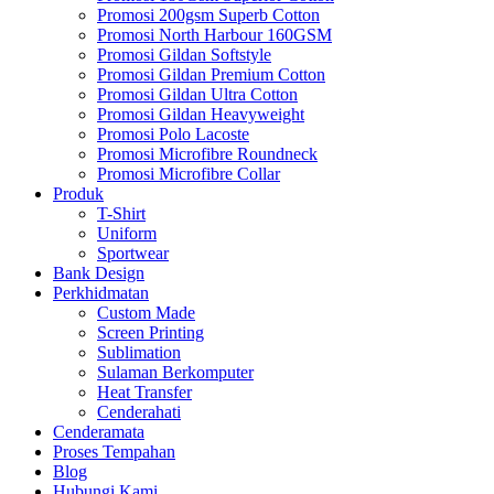
Promosi 200gsm Superb Cotton
Promosi North Harbour 160GSM
Promosi Gildan Softstyle
Promosi Gildan Premium Cotton
Promosi Gildan Ultra Cotton
Promosi Gildan Heavyweight
Promosi Polo Lacoste
Promosi Microfibre Roundneck
Promosi Microfibre Collar
Produk
T-Shirt
Uniform
Sportwear
Bank Design
Perkhidmatan
Custom Made
Screen Printing
Sublimation
Sulaman Berkomputer
Heat Transfer
Cenderahati
Cenderamata
Proses Tempahan
Blog
Hubungi Kami