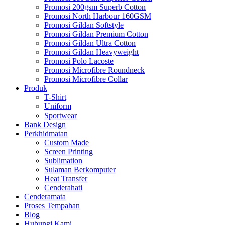
Promosi 200gsm Superb Cotton
Promosi North Harbour 160GSM
Promosi Gildan Softstyle
Promosi Gildan Premium Cotton
Promosi Gildan Ultra Cotton
Promosi Gildan Heavyweight
Promosi Polo Lacoste
Promosi Microfibre Roundneck
Promosi Microfibre Collar
Produk
T-Shirt
Uniform
Sportwear
Bank Design
Perkhidmatan
Custom Made
Screen Printing
Sublimation
Sulaman Berkomputer
Heat Transfer
Cenderahati
Cenderamata
Proses Tempahan
Blog
Hubungi Kami