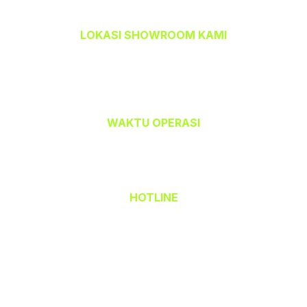
LOKASI SHOWROOM KAMI
TEMPAHBAJU.COM @ TEAM CETAK
32-A, Jalan Kristal J7/J,
Seksyen 7, 40000 Shah Alam,
Selangor Darul Ehsan.
WAKTU OPERASI
Isnin hingga Jumaat (9.00 am – 6.00 pm)
Sabtu (9.00 am – 1.00 pm)
Ahad & Cuti Umum – TUTUP
HOTLINE
(Office) 03 - 5523 6690
Hak Cipta Terpelihara © 2026 TempahBaju.com
Dimiliki oleh Mafeya Sdn Bhd