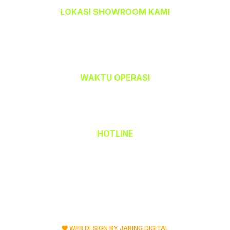
LOKASI SHOWROOM KAMI
TEMPAHBAJU.COM @ TEAM CETAK
32-A, Jalan Kristal J7/J,
Seksyen 7, 40000 Shah Alam,
Selangor Darul Ehsan.
WAKTU OPERASI
Isnin hingga Jumaat (9.00 am – 6.00 pm)
Sabtu (9.00 am – 1.00 pm)
Ahad & Cuti Umum – TUTUP
HOTLINE
(Office) 03 - 5523 6690
Hak Cipta Terpelihara © 2026 TempahBaju.com
Dimiliki oleh Mafeya Sdn Bhd
WEB DESIGN BY JARING DIGITAL