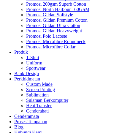
Promosi 200gsm Superb Cotton
Promosi North Harbour 160GSM
Promosi Gildan Softstyle
Promosi Gildan Premium Cotton
Promosi Gildan Ultra Cotton
Promosi Gildan Heavyweight
Promosi Polo Lacoste
Promosi Microfibre Roundneck
Promosi Microfibre Collar
Produk
T-Shirt
Uniform
Sportwear
Bank Design
Perkhidmatan
Custom Made
Screen Printing
Sublimation
Sulaman Berkomputer
Heat Transfer
Cenderahati
Cenderamata
Proses Tempahan
Blog
Hubungi Kami