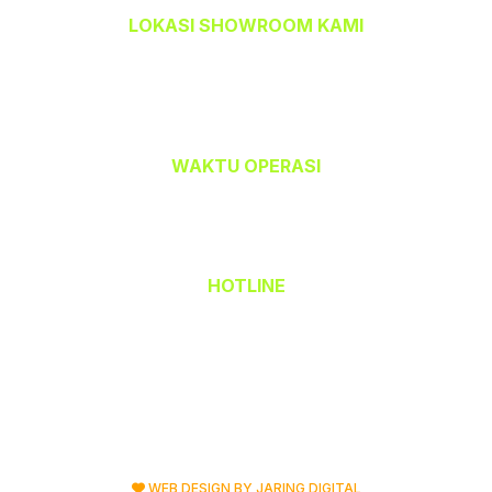
LOKASI SHOWROOM KAMI
TEMPAHBAJU.COM @ TEAM CETAK
32-A, Jalan Kristal J7/J,
Seksyen 7, 40000 Shah Alam,
Selangor Darul Ehsan.
WAKTU OPERASI
Isnin hingga Jumaat (9.00 am – 6.00 pm)
Sabtu (9.00 am – 1.00 pm)
Ahad & Cuti Umum – TUTUP
HOTLINE
(Office) 03 - 5523 6690
Hak Cipta Terpelihara © 2026 TempahBaju.com
Dimiliki oleh Mafeya Sdn Bhd
WEB DESIGN BY JARING DIGITAL